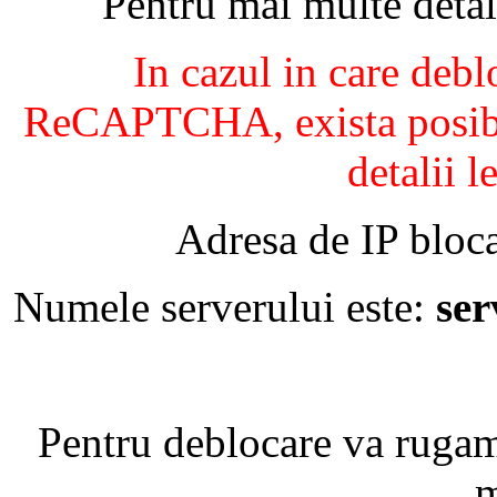
Pentru mai multe detal
In cazul in care debl
ReCAPTCHA, exista posibil
detalii l
Adresa de IP bloca
Numele serverului este:
se
Pentru deblocare va ruga
m