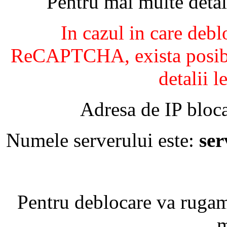
Pentru mai multe detal
In cazul in care debl
ReCAPTCHA, exista posibil
detalii l
Adresa de IP bloca
Numele serverului este:
se
Pentru deblocare va ruga
m