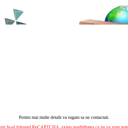
Pentru mai multe detalii va rugam sa ne contactati.
nguri Ip-ul folosind ReCAPTCHA, exista posibilitatea ca nu va vom putea 