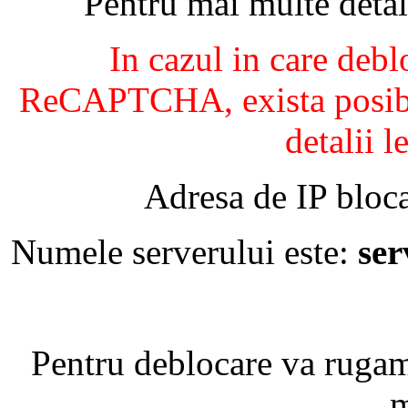
Pentru mai multe detal
In cazul in care debl
ReCAPTCHA, exista posibil
detalii l
Adresa de IP bloca
Numele serverului este:
se
Pentru deblocare va ruga
m